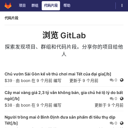
切换
项目
群组
代码片段
帮助
Skip to content
代码片段
浏览 GitLab
探索发现项目、群组和代码片段。分享你的项目给他
人
Chủ vườn Sài Gòn kể về thú chơi mai Tết của đại gia[/b]
公开
0
$39 · 由
boon
在
9 个月前
编写
更新于
9 个月前
Cây mai vàng giá 2,3 tỷ vẫn không bán, gia chủ hé lộ lý do bất
公开
ngờ[/b]
0
$38 · 由
boon
在
9 个月前
编写
更新于
9 个月前
Người trồng mai ở Bình Định đưa sản phẩm đi tiêu thụ dịp
公开
Tết[/b]
0