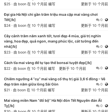
$25 · 由
boon
在
10 个月前
编写
更新于
10 个月前
Đại gia Hà Nội chi gần trăm triệu mua cặp mai vàng chơi
公开
Tết[/b]
0
$24 · 由
boon
在
10 个月前
编写
更新于
10 个月前
Cây cảnh trăm năm xanh tốt, tươi đẹp 4 mùa, giá trị nghìn
vàng, hoa đẹp, quả ngon, mang phúc lộc, cát tường đến
公开
nhà[/b]
0
$23 · 由
boon
在
10 个月前
编写
更新于
10 个月前
Cách tỉa mai vàng để tự tạo thế bonsai tuyệt đẹp[/b]
公开
0
$22 · 由
boon
在
10 个月前
编写
更新于
10 个月前
Chiêm ngưỡng 4 “cụ” mai vàng cổ thụ trị giá 3,6 tỉ đồng – Vẻ
公开
đẹp trăm năm giữa lòng Sài Gòn
0
$21 · 由
boon
在
10 个月前
编写
更新于
10 个月前
Mai vàng miền Nam “đổ bộ” Hà Nội đón Tết Nguyên đán Ất
公开
Tỵ[/b]
0
$20 · 由
boon
在
10 个月前
编写
更新于
10 个月前